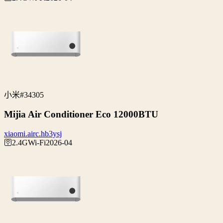
小米
#34305
Mijia Air Conditioner Eco 12000BTU
xiaomi.airc.hb3ysj
🛜2.4G
Wi‑Fi
2026-04