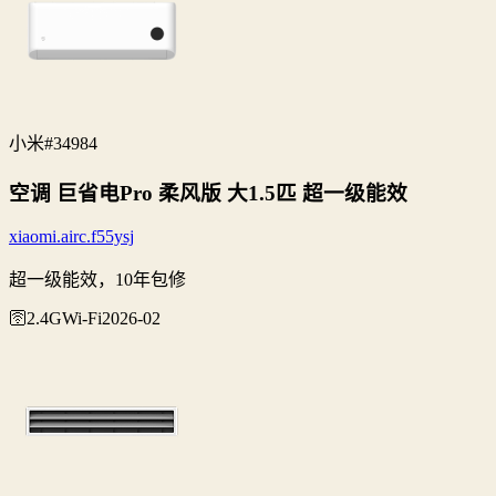
小米
#34984
空调 巨省电Pro 柔风版 大1.5匹 超一级能效
xiaomi.airc.f55ysj
超一级能效，10年包修
🛜2.4G
Wi‑Fi
2026-02