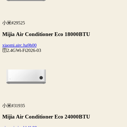
小米
#29525
Mijia Air Conditioner Eco 18000BTU
xiaomi.airc.ha9h00
🛜2.4G
Wi‑Fi
2026-03
小米
#31935
Mijia Air Conditioner Eco 24000BTU