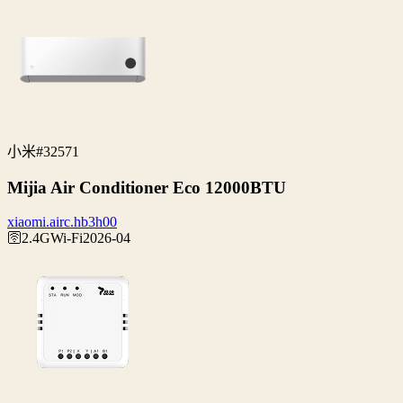
小米
#32571
Mijia Air Conditioner Eco 12000BTU
xiaomi.airc.hb3h00
🛜2.4G
Wi‑Fi
2026-04