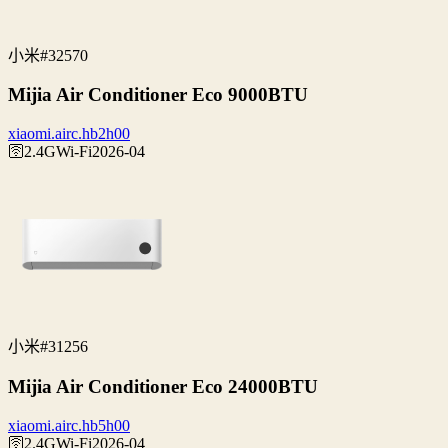
小米
#32570
Mijia Air Conditioner Eco 9000BTU
xiaomi.airc.hb2h00
🛜2.4G
Wi‑Fi
2026-04
小米
#31256
Mijia Air Conditioner Eco 24000BTU
xiaomi.airc.hb5h00
🛜2.4G
Wi‑Fi
2026-04