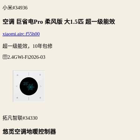
小米
#34936
空调 巨省电Pro 柔风版 大1.5匹 超一级能效
xiaomi.airc.f55h00
超一级能效，10年包修
🛜2.4G
Wi‑Fi
2026-03
拓凡智联
#34330
悠觅空调地暖控制器