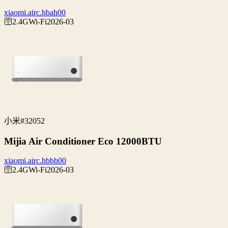
xiaomi.airc.hbah00
🛜2.4G
Wi‑Fi
2026-03
小米
#32052
Mijia Air Conditioner Eco 12000BTU
xiaomi.airc.hbbh00
🛜2.4G
Wi‑Fi
2026-03