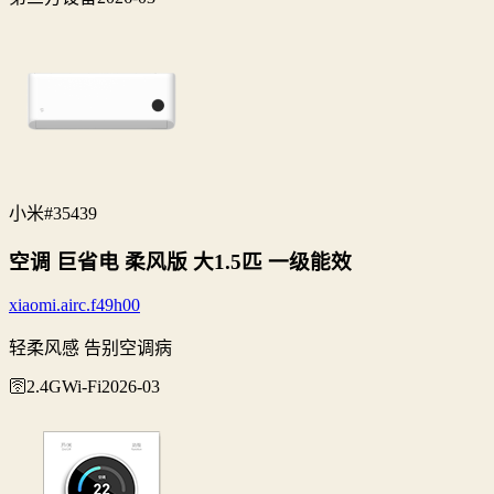
小米
#35439
空调 巨省电 柔风版 大1.5匹 一级能效
xiaomi.airc.f49h00
轻柔风感 告别空调病
🛜2.4G
Wi‑Fi
2026-03