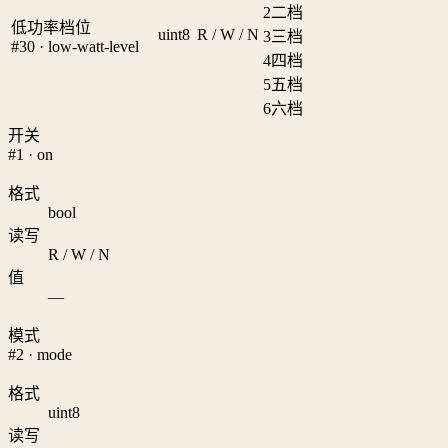
2
二档
低功率档位
uint8
R / W / N
3
三档
#30 · low-watt-level
4
四档
5
五档
6
六档
开关
#1 · on
格式
bool
读写
R / W / N
值
—
模式
#2 · mode
格式
uint8
读写