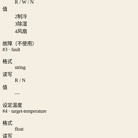
R / W / N
值
2
制冷
3
除湿
4
风扇
故障（不使用）
#3 · fault
格式
string
读写
R / N
值
—
设定温度
#4 · target-temperature
格式
float
读写