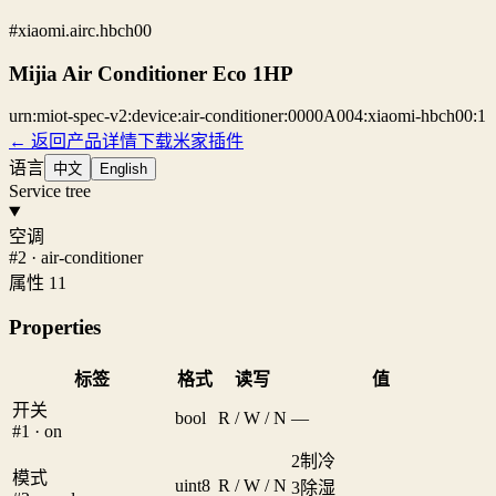
#xiaomi.airc.hbch00
Mijia Air Conditioner Eco 1HP
urn:miot-spec-v2:device:air-conditioner:0000A004:xiaomi-hbch00:1
← 返回产品详情
下载米家插件
语言
中文
English
Service tree
空调
#2 · air-conditioner
属性 11
Properties
标签
格式
读写
值
开关
bool
R / W / N
—
#1 · on
2
制冷
模式
uint8
R / W / N
3
除湿