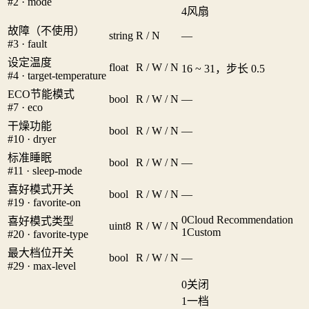
#2 · mode
4
风扇
故障（不使用）
string
R / N
—
#3 · fault
设定温度
float
R / W / N
16 ~ 31，步长 0.5
#4 · target-temperature
ECO节能模式
bool
R / W / N
—
#7 · eco
干燥功能
bool
R / W / N
—
#10 · dryer
标准睡眠
bool
R / W / N
—
#11 · sleep-mode
喜好模式开关
bool
R / W / N
—
#19 · favorite-on
0
Cloud Recommendation
喜好模式类型
uint8
R / W / N
1
Custom
#20 · favorite-type
最大档位开关
bool
R / W / N
—
#29 · max-level
0
关闭
1
一档