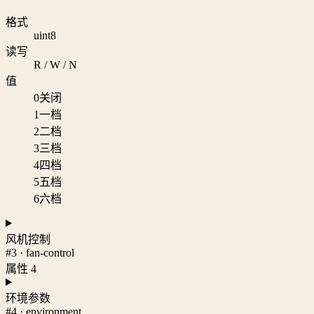
格式
uint8
读写
R / W / N
值
0
关闭
1
一档
2
二档
3
三档
4
四档
5
五档
6
六档
风机控制
#3 · fan-control
属性 4
环境参数
#4 · environment