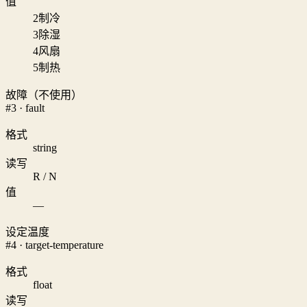
值
2
制冷
3
除湿
4
风扇
5
制热
故障（不使用）
#3 · fault
格式
string
读写
R / N
值
—
设定温度
#4 · target-temperature
格式
float
读写