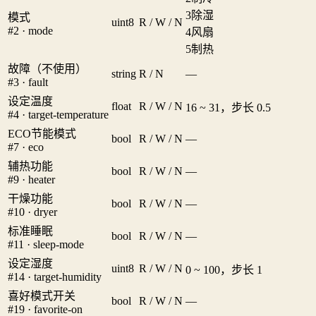
3
除湿
模式
uint8
R / W / N
#2 · mode
4
风扇
5
制热
故障（不使用）
string
R / N
—
#3 · fault
设定温度
float
R / W / N
16 ~ 31，步长 0.5
#4 · target-temperature
ECO节能模式
bool
R / W / N
—
#7 · eco
辅热功能
bool
R / W / N
—
#9 · heater
干燥功能
bool
R / W / N
—
#10 · dryer
标准睡眠
bool
R / W / N
—
#11 · sleep-mode
设定湿度
uint8
R / W / N
0 ~ 100，步长 1
#14 · target-humidity
喜好模式开关
bool
R / W / N
—
#19 · favorite-on