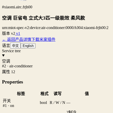
#xiaomi.airc.frjh00
空调 巨省电 立式大3匹一级能效 柔风款
urn:miot-spec-v2:device:air-conditioner:0000A004:xiaomi-frjh00:2
版本
v2
v1
← 返回产品详情
下载米家插件
语言
中文
English
Service tree
空调
#2 · air-conditioner
属性 12
Properties
标签
格式
读写
值
开关
bool
R / W / N
—
#1 · on
2
制冷