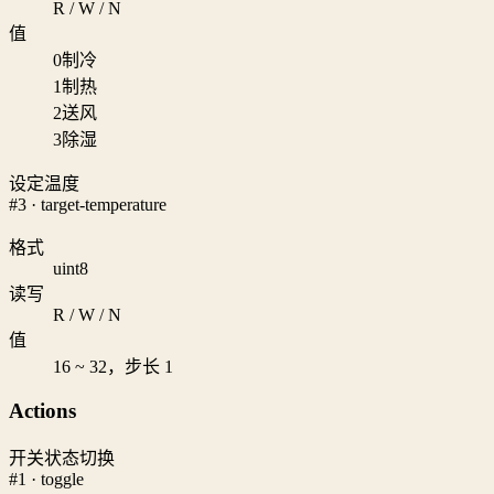
R / W / N
值
0
制冷
1
制热
2
送风
3
除湿
设定温度
#3 · target-temperature
格式
uint8
读写
R / W / N
值
16 ~ 32，步长 1
Actions
开关状态切换
#1 · toggle