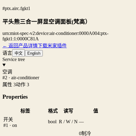
#ptx.airc.fgkt1
平头熊三合一屏显空调面板(梵高）
urn:miot-spec-v2:device:air-conditioner:0000A004:ptx-
fgkt1:1:0000C81A
← 返回产品详情
下载米家插件
语言
中文
English
Service tree
空调
#2 · air-conditioner
属性 3
动作 3
Properties
标签
格式
读写
值
开关
bool
R / W / N
—
#1 · on
0
制冷