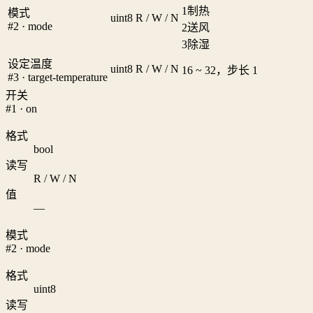
1
制热
模式
uint8
R / W / N
#2 · mode
2
送风
3
除湿
设定温度
uint8
R / W / N
16 ~ 32，步长 1
#3 · target-temperature
开关
#1 · on
格式
bool
读写
R / W / N
值
—
模式
#2 · mode
格式
uint8
读写