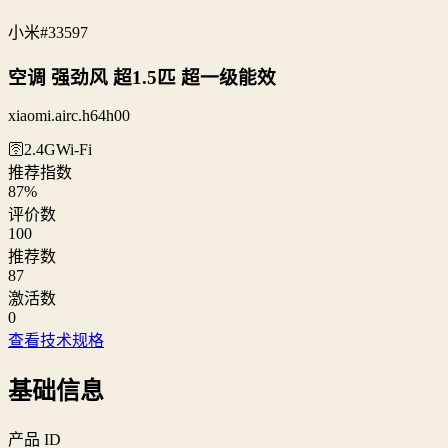
小米
#33597
空调 强劲风 超1.5匹 超一级能效
xiaomi.airc.h64h00
🛜2.4G
Wi‑Fi
推荐指数
87
%
评价数
100
推荐数
87
激活数
0
查看技术规格
基础信息
产品 ID