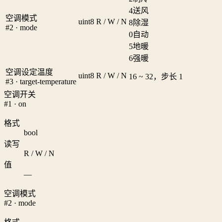
4
送风
空调模式
uint8
R / W / N
8
除湿
#2 · mode
0
自动
5
地暖
6
强暖
空调设定温度
uint8
R / W / N
16 ~ 32，步长 1
#3 · target-temperature
空调开关
#1 · on
格式
bool
读写
R / W / N
值
—
空调模式
#2 · mode