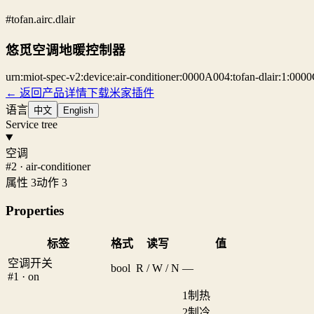
#tofan.airc.dlair
悠觅空调地暖控制器
urn:miot-spec-v2:device:air-conditioner:0000A004:tofan-dlair:1:00
← 返回产品详情
下载米家插件
语言
中文
English
Service tree
空调
#2 · air-conditioner
属性 3
动作 3
Properties
标签
格式
读写
值
空调开关
bool
R / W / N
—
#1 · on
1
制热
2
制冷