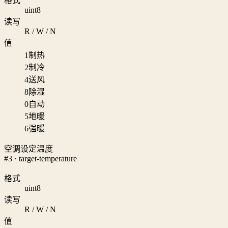
格式
uint8
读写
R / W / N
值
1
制热
2
制冷
4
送风
8
除湿
0
自动
5
地暖
6
强暖
空调设定温度
#3 · target-temperature
格式
uint8
读写
R / W / N
值