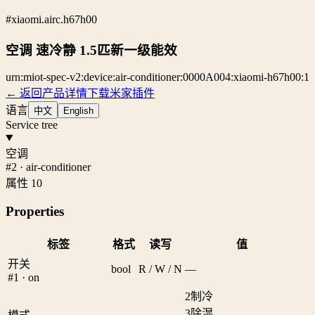
#xiaomi.airc.h67h00
空调 速冷静 1.5匹新一级能效
urn:miot-spec-v2:device:air-conditioner:0000A004:xiaomi-h67h00:1
← 返回产品详情
下载米家插件
语言
中文
English
Service tree
空调
#2 · air-conditioner
属性 10
Properties
标签
格式
读写
值
开关
bool
R / W / N
—
#1 · on
2
制冷
3
除湿