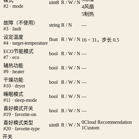
模式
uint8
R / W / N
#2 · mode
4
风扇
5
制热
故障（不使用）
string
R / N
—
#3 · fault
设定温度
float
R / W / N
16 ~ 31，步长 0.5
#4 · target-temperature
ECO节能模式
bool
R / W / N
—
#7 · eco
辅热功能
bool
R / W / N
—
#9 · heater
干燥功能
bool
R / W / N
—
#10 · dryer
睡眠模式
bool
R / W / N
—
#11 · sleep-mode
喜好模式开关
bool
R / W / N
—
#19 · favorite-on
0
Cloud Recommendation
喜好模式类型
uint8
R / W / N
1
Custom
#20 · favorite-type
开关