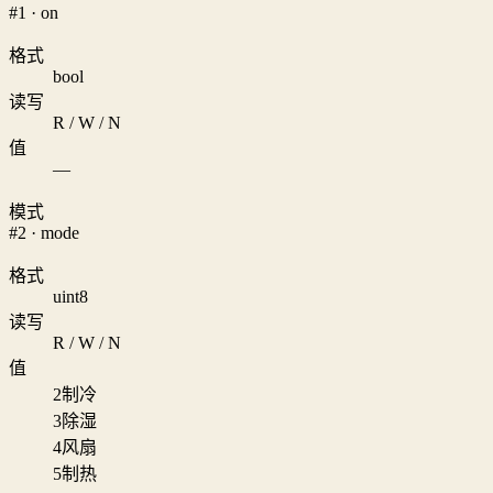
#1 · on
格式
bool
读写
R / W / N
值
—
模式
#2 · mode
格式
uint8
读写
R / W / N
值
2
制冷
3
除湿
4
风扇
5
制热