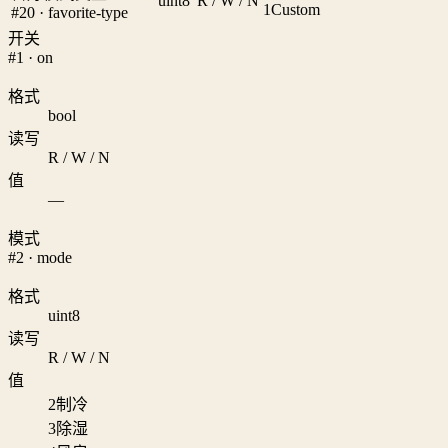
uint8
R / W / N
1
Custom
#20 · favorite-type
开关
#1 · on
格式
bool
读写
R / W / N
值
—
模式
#2 · mode
格式
uint8
读写
R / W / N
值
2
制冷
3
除湿