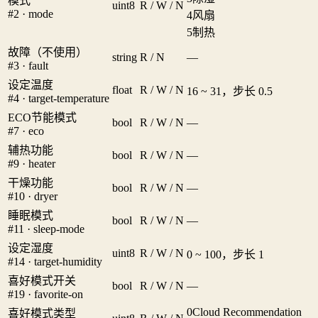
模式
uint8
R / W / N
#2 · mode
4
风扇
5
制热
故障（不使用）
string
R / N
—
#3 · fault
设定温度
float
R / W / N
16 ~ 31，步长 0.5
#4 · target-temperature
ECO节能模式
bool
R / W / N
—
#7 · eco
辅热功能
bool
R / W / N
—
#9 · heater
干燥功能
bool
R / W / N
—
#10 · dryer
睡眠模式
bool
R / W / N
—
#11 · sleep-mode
设定湿度
uint8
R / W / N
0 ~ 100，步长 1
#14 · target-humidity
喜好模式开关
bool
R / W / N
—
#19 · favorite-on
0
Cloud Recommendation
喜好模式类型