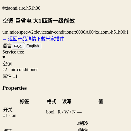
#xiaomi.airc.h51h00
空调 巨省电 大1匹新一级能效
urn:miot-spec-v2:device:air-conditioner:0000A004:xiaomi-h51h00:1
← 返回产品详情
下载米家插件
语言
中文
English
Service tree
空调
#2 · air-conditioner
属性 11
Properties
标签
格式
读写
值
开关
bool
R / W / N
—
#1 · on
2
制冷
3
除湿