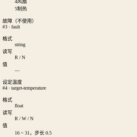
4
风扇
5
制热
故障（不使用）
#3 · fault
格式
string
读写
R / N
值
—
设定温度
#4 · target-temperature
格式
float
读写
R / W / N
值
16 ~ 31，步长 0.5