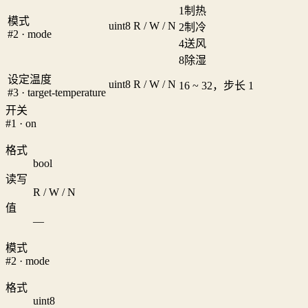
1
制热
模式
uint8
R / W / N
2
制冷
#2 · mode
4
送风
8
除湿
设定温度
uint8
R / W / N
16 ~ 32，步长 1
#3 · target-temperature
开关
#1 · on
格式
bool
读写
R / W / N
值
—
模式
#2 · mode
格式
uint8