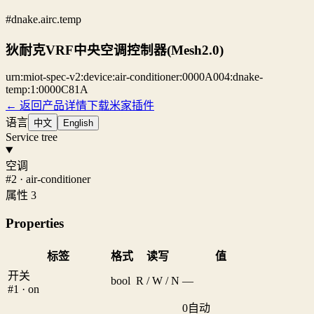
#dnake.airc.temp
狄耐克VRF中央空调控制器(Mesh2.0)
urn:miot-spec-v2:device:air-conditioner:0000A004:dnake-
temp:1:0000C81A
← 返回产品详情
下载米家插件
语言
中文
English
Service tree
空调
#2 · air-conditioner
属性 3
Properties
标签
格式
读写
值
开关
bool
R / W / N
—
#1 · on
0
自动