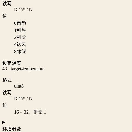
读写
R / W / N
值
0
自动
1
制热
2
制冷
4
送风
8
除湿
设定温度
#3 · target-temperature
格式
uint8
读写
R / W / N
值
16 ~ 32，步长 1
环境参数