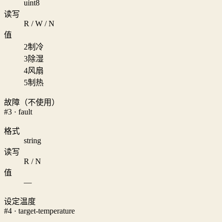
uint8
读写
R / W / N
值
2
制冷
3
除湿
4
风扇
5
制热
故障（不使用）
#3 · fault
格式
string
读写
R / N
值
—
设定温度
#4 · target-temperature