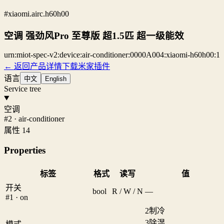
#xiaomi.airc.h60h00
空调 强劲风Pro 至尊版 超1.5匹 超一级能效
urn:miot-spec-v2:device:air-conditioner:0000A004:xiaomi-h60h00:1
← 返回产品详情
下载米家插件
语言
中文
English
Service tree
空调
#2 · air-conditioner
属性 14
Properties
标签
格式
读写
值
开关
bool
R / W / N
—
#1 · on
2
制冷
3
除湿