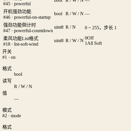
bool
R / W / N
—
#45 · powerful
开机强劲功能
bool
R / W / N
—
#46 · powerful-on-startup
强劲功能倒计时
uint8
R / N
0 ~ 255，步长 1
#47 · powerful-countdown
0
Off
柔风功能List格式
uint8
R / W / N
1
All Soft
#18 · list-soft-wind
开关
#1 · on
格式
bool
读写
R / W / N
值
—
模式
#2 · mode
格式