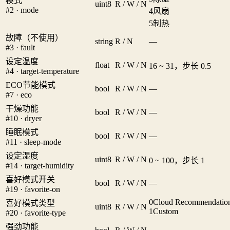
模式
uint8
R / W / N
#2 · mode
4
风扇
5
制热
故障（不使用）
string
R / N
—
#3 · fault
设定温度
float
R / W / N
16 ~ 31，步长 0.5
#4 · target-temperature
ECO节能模式
bool
R / W / N
—
#7 · eco
干燥功能
bool
R / W / N
—
#10 · dryer
睡眠模式
bool
R / W / N
—
#11 · sleep-mode
设定湿度
uint8
R / W / N
0 ~ 100，步长 1
#14 · target-humidity
喜好模式开关
bool
R / W / N
—
#19 · favorite-on
0
Cloud Recommendatio
喜好模式类型
uint8
R / W / N
1
Custom
#20 · favorite-type
强劲功能