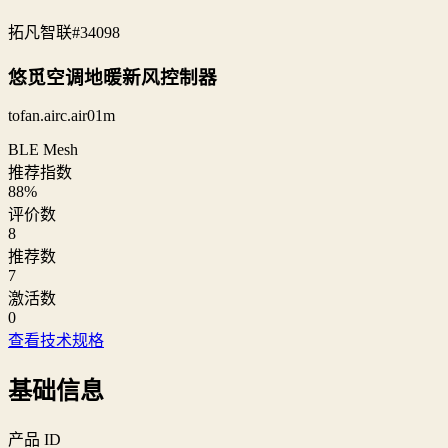
拓凡智联
#34098
悠觅空调地暖新风控制器
tofan.airc.air01m
BLE Mesh
推荐指数
88
%
评价数
8
推荐数
7
激活数
0
查看技术规格
基础信息
产品 ID