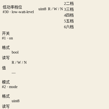
2
二档
低功率档位
uint8
R / W / N
3
三档
#30 · low-watt-level
4
四档
5
五档
6
六档
开关
#1 · on
格式
bool
读写
R / W / N
值
—
模式
#2 · mode
格式
uint8
读写