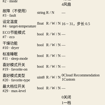
#2 · mode
4
风扇
故障（不使用）
string
R / N
—
#3 · fault
设定温度
float
R / W / N
16 ~ 31，步长 0.5
#4 · target-temperature
ECO节能模式
bool
R / W / N
—
#7 · eco
干燥功能
bool
R / W / N
—
#10 · dryer
标准睡眠
bool
R / W / N
—
#11 · sleep-mode
喜好模式开关
bool
R / W / N
—
#19 · favorite-on
0
Cloud Recommendation
喜好模式类型
uint8
R / W / N
1
Custom
#20 · favorite-type
最大档位开关
bool
R / W / N
—
#29 · max-level
0
关闭
1
一档