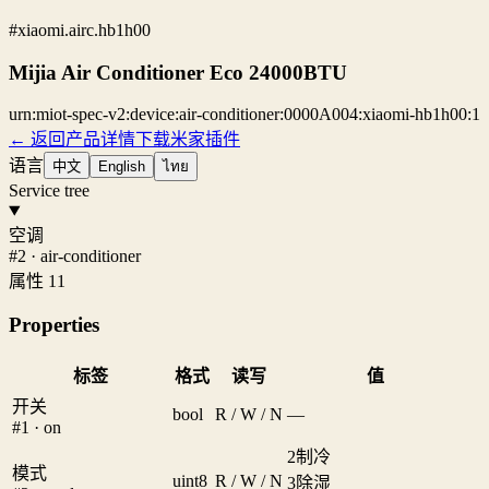
#xiaomi.airc.hb1h00
Mijia Air Conditioner Eco 24000BTU
urn:miot-spec-v2:device:air-conditioner:0000A004:xiaomi-hb1h00:1
← 返回产品详情
下载米家插件
语言
中文
English
ไทย
Service tree
空调
#2 · air-conditioner
属性 11
Properties
标签
格式
读写
值
开关
bool
R / W / N
—
#1 · on
2
制冷
模式
uint8
R / W / N
3
除湿