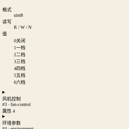
格式
uint8
读写
R / W / N
值
0
关闭
1
一档
2
二档
3
三档
4
四档
5
五档
6
六档
风机控制
#3 · fan-control
属性 4
环境参数
#4 · environment