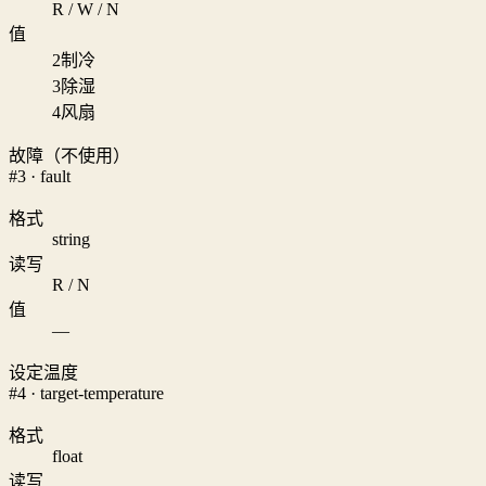
R / W / N
值
2
制冷
3
除湿
4
风扇
故障（不使用）
#3 · fault
格式
string
读写
R / N
值
—
设定温度
#4 · target-temperature
格式
float
读写