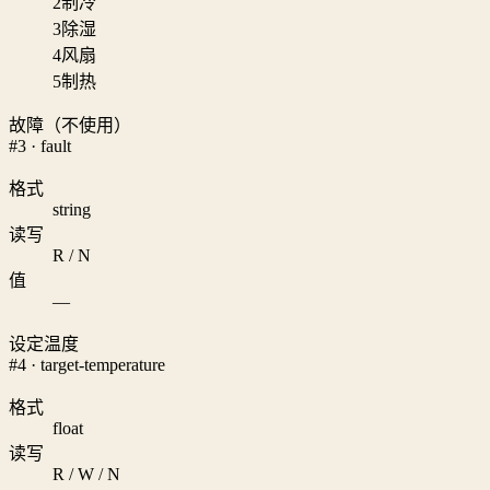
2
制冷
3
除湿
4
风扇
5
制热
故障（不使用）
#3 · fault
格式
string
读写
R / N
值
—
设定温度
#4 · target-temperature
格式
float
读写
R / W / N