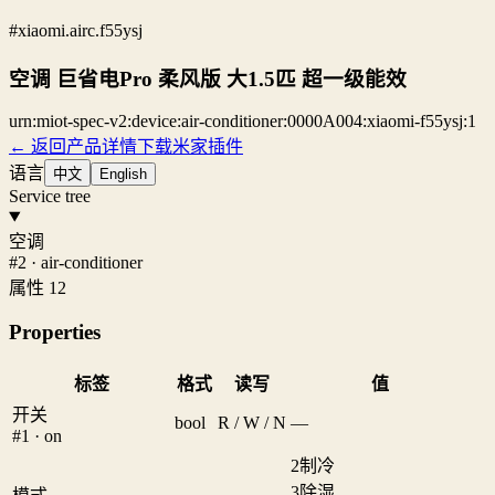
#xiaomi.airc.f55ysj
空调 巨省电Pro 柔风版 大1.5匹 超一级能效
urn:miot-spec-v2:device:air-conditioner:0000A004:xiaomi-f55ysj:1
← 返回产品详情
下载米家插件
语言
中文
English
Service tree
空调
#2 · air-conditioner
属性 12
Properties
标签
格式
读写
值
开关
bool
R / W / N
—
#1 · on
2
制冷
3
除湿