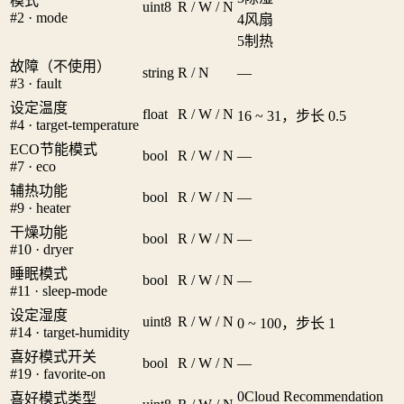
模式
uint8
R / W / N
#2 · mode
4
风扇
5
制热
故障（不使用）
string
R / N
—
#3 · fault
设定温度
float
R / W / N
16 ~ 31，步长 0.5
#4 · target-temperature
ECO节能模式
bool
R / W / N
—
#7 · eco
辅热功能
bool
R / W / N
—
#9 · heater
干燥功能
bool
R / W / N
—
#10 · dryer
睡眠模式
bool
R / W / N
—
#11 · sleep-mode
设定湿度
uint8
R / W / N
0 ~ 100，步长 1
#14 · target-humidity
喜好模式开关
bool
R / W / N
—
#19 · favorite-on
0
Cloud Recommendation
喜好模式类型