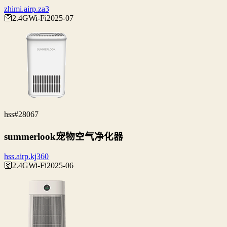
zhimi.airp.za3
🛜2.4G
Wi‑Fi
2025-07
hss
#28067
summerlook宠物空气净化器
hss.airp.kj360
🛜2.4G
Wi‑Fi
2025-06