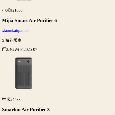
小米
#21838
Mijia Smart Air Purifier 6
xiaomi.airp.mb5
5 海外版本
🛜2.4G
Wi‑Fi
2025-07
智米
#4588
Smartmi Air Purifier 3