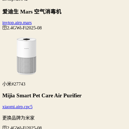
爱迪生 Mars 空气消毒机
invtop.airp.mars
🛜2.4G
Wi‑Fi
2025-08
小米
#27743
Mijia Smart Pet Care Air Purifier
xiaomi.airp.cpc5
更换品牌为米家
🛜2.4G
Wi‑Fi
2025-08