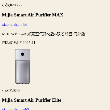
小米
#28353
Mijia Smart Air Purifier MAX
xiaomi.airp.mb6
MHCWB5G-B 米家空气净化器6双芯除醛 海外版
🛜2.4G
Wi‑Fi
2025-11
小米
#28404
Mijia Smart Air Purifier Elite
xiaomi.airp.meb2