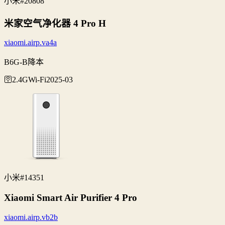
小米
#20808
米家空气净化器 4 Pro H
xiaomi.airp.va4a
B6G-B降本
🛜2.4G
Wi‑Fi
2025-03
小米
#14351
Xiaomi Smart Air Purifier 4 Pro
xiaomi.airp.vb2b