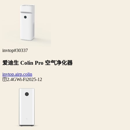
invtop
#30337
爱迪生 Colin Pro 空气净化器
invtop.airp.colin
🛜2.4G
Wi‑Fi
2025-12