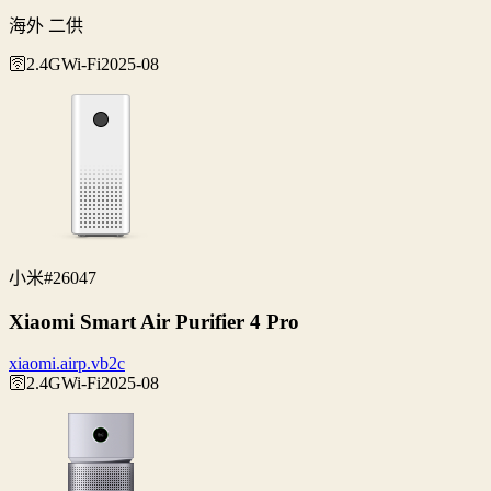
海外 二供
🛜2.4G
Wi‑Fi
2025-08
小米
#26047
Xiaomi Smart Air Purifier 4 Pro
xiaomi.airp.vb2c
🛜2.4G
Wi‑Fi
2025-08