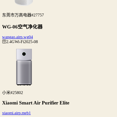
东莞市万高电器
#27757
WG-06空气净化器
wangao.airp.wg04
🛜2.4G
Wi‑Fi
2025-08
小米
#25802
Xiaomi Smart Air Purifier Elite
xiaomi.airp.meb1