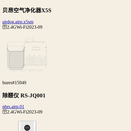
贝昂空气净化器X5S
airdog.airp.x5sm
🛜2.4G
Wi‑Fi
2023-09
bures
#15949
除醛仪 RS-JQ001
nbrs.airp.01
🛜2.4G
Wi‑Fi
2023-09