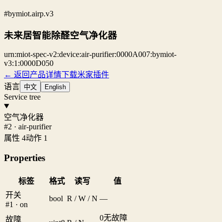
#bymiot.airp.v3
未来居智能除醛空气净化器
urn:miot-spec-v2:device:air-purifier:0000A007:bymiot-
v3:1:0000D050
← 返回产品详情
下载米家插件
语言
中文
English
Service tree
空气净化器
#2 · air-purifier
属性 4
动作 1
Properties
标签
格式
读写
值
开关
bool
R / W / N
—
#1 · on
0
无故障
故障