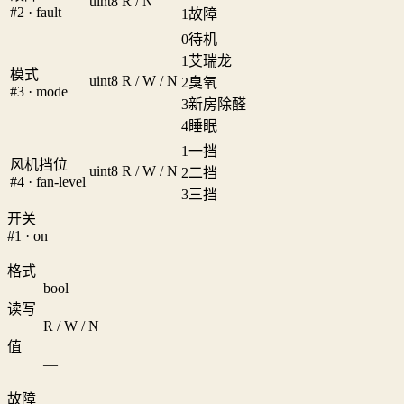
uint8
R / N
#2 · fault
1
故障
0
待机
1
艾瑞龙
模式
uint8
R / W / N
2
臭氧
#3 · mode
3
新房除醛
4
睡眠
1
一挡
风机挡位
uint8
R / W / N
2
二挡
#4 · fan-level
3
三挡
开关
#1 · on
格式
bool
读写
R / W / N
值
—
故障