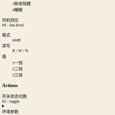
3
新房除醛
4
睡眠
风机挡位
#4 · fan-level
格式
uint8
读写
R / W / N
值
1
一挡
2
二挡
3
三挡
Actions
开关状态切换
#2 · toggle
环境参数