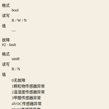
格式
bool
读写
R / W / N
值
—
故障
#2 · fault
格式
uint8
读写
R / N
值
0
无故障
1
颗粒物传感器异常
2
温湿度传感器异常
3
甲醛传感器异常
4
VOC传感器异常