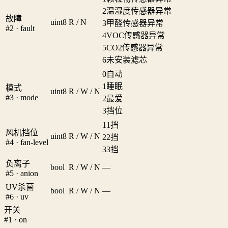
2
温湿度传感器异常
故障
uint8
R / N
3
甲醛传感器异常
#2 · fault
4
VOC传感器异常
5
CO2传感器异常
6
未安装滤芯
0
自动
1
睡眠
模式
uint8
R / W / N
#3 · mode
2
最爱
3
挡位
1
1挡
风机挡位
uint8
R / W / N
2
2挡
#4 · fan-level
3
3挡
负离子
bool
R / W / N
—
#5 · anion
UV杀菌
bool
R / W / N
—
#6 · uv
开关
#1 · on