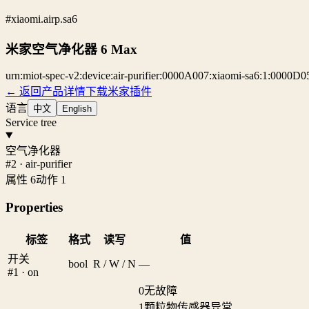
#xiaomi.airp.sa6
米家空气净化器 6 Max
urn:miot-spec-v2:device:air-purifier:0000A007:xiaomi-sa6:1:0000D0
← 返回产品详情
下载米家插件
语言
中文
English
Service tree
空气净化器
#2 · air-purifier
属性 6
动作 1
Properties
标签
格式
读写
值
开关
bool
R / W / N
—
#1 · on
0
无故障
1
颗粒物传感器异常