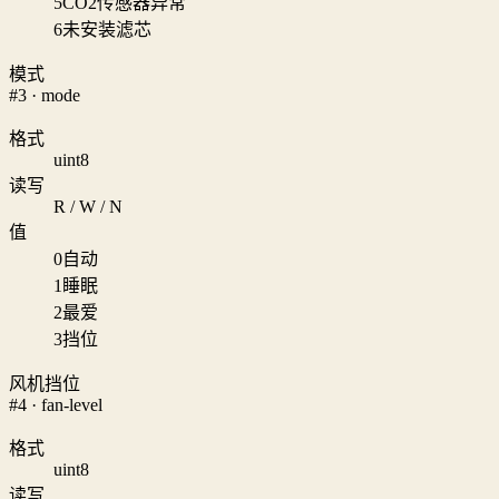
5
CO2传感器异常
6
未安装滤芯
模式
#3 · mode
格式
uint8
读写
R / W / N
值
0
自动
1
睡眠
2
最爱
3
挡位
风机挡位
#4 · fan-level
格式
uint8
读写