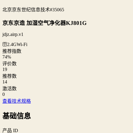
北京京东世纪信息技术
#35065
京东京造 加湿空气净化器KJ801G
jdjz.airp.v1
🛜2.4G
Wi‑Fi
推荐指数
74
%
评价数
19
推荐数
14
激活数
0
查看技术规格
基础信息
产品 ID