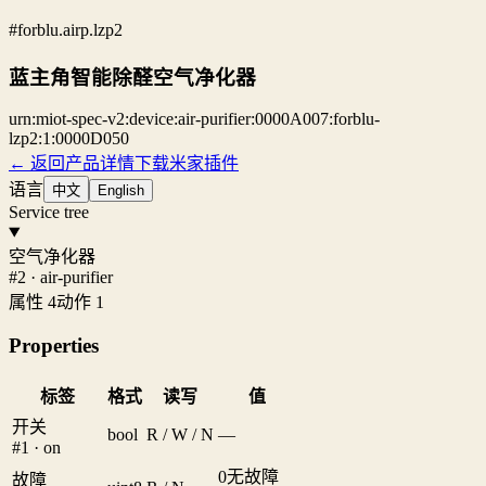
#forblu.airp.lzp2
蓝主角智能除醛空气净化器
urn:miot-spec-v2:device:air-purifier:0000A007:forblu-
lzp2:1:0000D050
← 返回产品详情
下载米家插件
语言
中文
English
Service tree
空气净化器
#2 · air-purifier
属性 4
动作 1
Properties
标签
格式
读写
值
开关
bool
R / W / N
—
#1 · on
0
无故障
故障