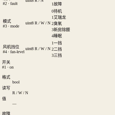
uint8
R / N
#2 · fault
1
故障
0
待机
1
艾瑞龙
模式
uint8
R / W / N
2
臭氧
#3 · mode
3
新房除醛
4
睡眠
1
一挡
风机挡位
uint8
R / W / N
2
二挡
#4 · fan-level
3
三挡
开关
#1 · on
格式
bool
读写
R / W / N
值
—
故障