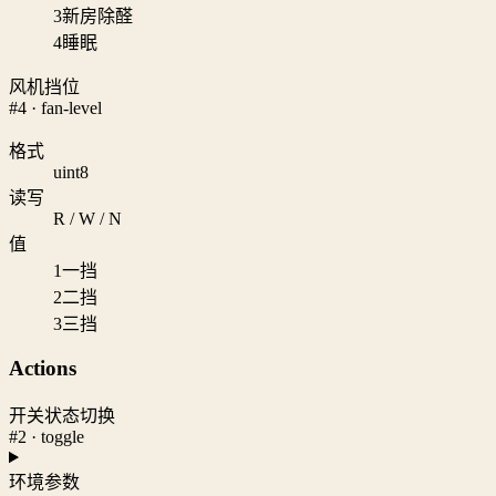
3
新房除醛
4
睡眠
风机挡位
#4 · fan-level
格式
uint8
读写
R / W / N
值
1
一挡
2
二挡
3
三挡
Actions
开关状态切换
#2 · toggle
环境参数