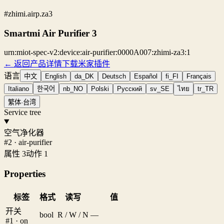
#zhimi.airp.za3
Smartmi Air Purifier 3
urn:miot-spec-v2:device:air-purifier:0000A007:zhimi-za3:1
← 返回产品详情
下载米家插件
语言
中文
English
da_DK
Deutsch
Español
fi_FI
Français
Italiano
한국어
nb_NO
Polski
Русский
sv_SE
ไทย
tr_TR
繁体·台湾
Service tree
空气净化器
#2 · air-purifier
属性 3
动作 1
Properties
标签
格式
读写
值
开关
bool
R / W / N
—
#1 · on