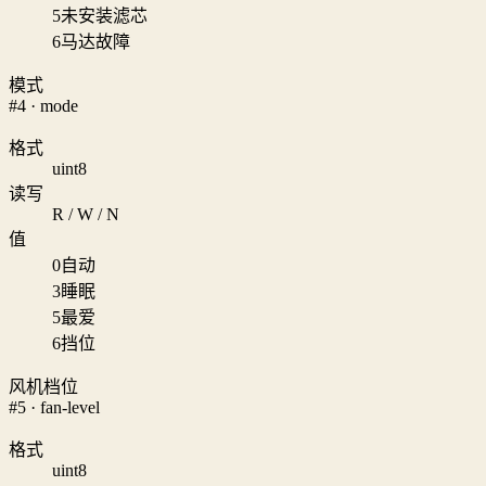
5
未安装滤芯
6
马达故障
模式
#4 · mode
格式
uint8
读写
R / W / N
值
0
自动
3
睡眠
5
最爱
6
挡位
风机档位
#5 · fan-level
格式
uint8