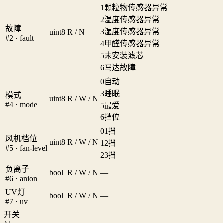
1
颗粒物传感器异常
2
温度传感器异常
故障
3
湿度传感器异常
uint8
R / N
#2 · fault
4
甲醛传感器异常
5
未安装滤芯
6
马达故障
0
自动
3
睡眠
模式
uint8
R / W / N
#4 · mode
5
最爱
6
挡位
0
1挡
风机档位
uint8
R / W / N
1
2挡
#5 · fan-level
2
3挡
负离子
bool
R / W / N
—
#6 · anion
UV灯
bool
R / W / N
—
#7 · uv
开关