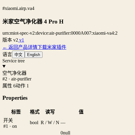
#xiaomi.airp.va4
米家空气净化器 4 Pro H
urn:miot-spec-v2:device:air-purifier:0000A007:xiaomi-va4:2
版本
v2
v1
← 返回产品详情
下载米家插件
语言
中文
English
Service tree
空气净化器
#2 · air-purifier
属性 6
动作 1
Properties
标签
格式
读写
值
开关
bool
R / W / N
—
#1 · on
0
null