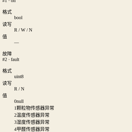
#1 · on
格式
bool
读写
R / W / N
值
—
故障
#2 · fault
格式
uint8
读写
R / N
值
0
null
1
颗粒物传感器异常
2
温度传感器异常
3
湿度传感器异常
4
甲醛传感器异常