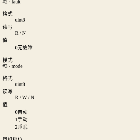
#2 · fault
格式
uint8
读写
R / N
值
0
无故障
模式
#3 · mode
格式
uint8
读写
R / W / N
值
0
自动
1
手动
2
睡眠
风机档位