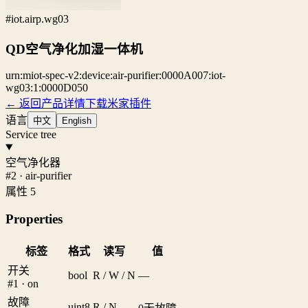
#iot.airp.wg03
QD空气净化加湿一体机
urn:miot-spec-v2:device:air-purifier:0000A007:iot-
wg03:1:0000D050
← 返回产品详情
下载米家插件
语言
中文
English
Service tree
空气净化器
#2 · air-purifier
属性 5
Properties
标签
格式
读写
值
开关
bool
R / W / N
—
#1 · on
故障
uint8
R / N