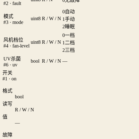
0
无故障
#2 · fault
0
自动
模式
uint8
R / W / N
1
手动
#3 · mode
2
睡眠
0
一档
风机档位
uint8
R / W / N
1
二档
#4 · fan-level
2
三档
UV杀菌
bool
R / W / N
—
#6 · uv
开关
#1 · on
格式
bool
读写
R / W / N
值
—
故障