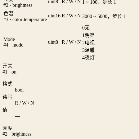
uint8
R / W / N
1 ~ 100，步长 1
#2 · brightness
色温
uint16
R / W / N
3000 ~ 5000，步长 1
#3 · color-temperature
0
无
1
明亮
Mode
uint8
R / W / N
2
电视
#4 · mode
3
温馨
4
夜灯
开关
#1 · on
格式
bool
读写
R / W / N
值
—
亮度
#2 · brightness