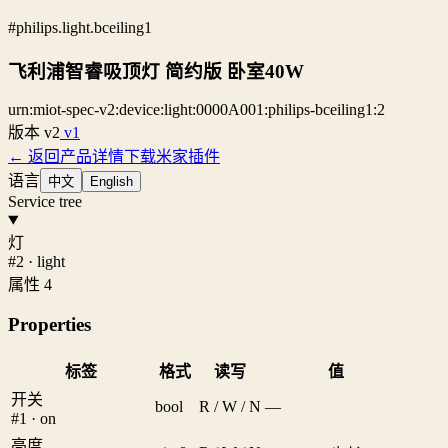
#philips.light.bceiling1
飞利浦智睿吸顶灯 简约版 卧室40W
urn:miot-spec-v2:device:light:0000A001:philips-bceiling1:2
版本
v2
v1
← 返回产品详情
下载米家插件
语言
中文
English
Service tree
灯
#2 · light
属性 4
Properties
标签
格式
读写
值
开关
bool
R / W / N
—
#1 · on
亮度