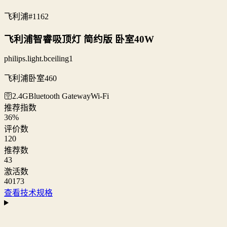
飞利浦
#1162
飞利浦智睿吸顶灯 简约版 卧室40W
philips.light.bceiling1
飞利浦卧室460
🛜2.4G
Bluetooth Gateway
Wi‑Fi
推荐指数
36
%
评价数
120
推荐数
43
激活数
40173
查看技术规格