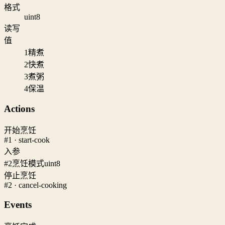
格式
uint8
读写
值
1
精煮
2
快煮
3
煮粥
4
保温
Actions
开始烹饪
#1 · start-cook
入参
#2
烹饪模式
uint8
停止烹饪
#2 · cancel-cooking
Events