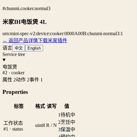
#chunmi.cooker.normal3
米家IH电饭煲 4L
urn:miot-spec-v2:device:cooker:0000A00B:chunmi-normal3:1
← 返回产品详情
下载米家插件
语言
中文
English
Service tree
电饭煲
#2 · cooker
属性 2
动作 2
事件 1
Properties
标签
格式
读写
值
1
待机中
2
烹饪中
工作状态
uint8
R / N
#1 · status
3
保温中
4
预约中