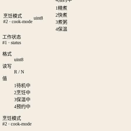
1
精煮
2
快煮
烹饪模式
uint8
#2 · cook-mode
3
煮粥
4
保温
工作状态
#1 · status
格式
uint8
读写
R / N
值
1
待机中
2
烹饪中
3
保温中
4
预约中
烹饪模式
#2 · cook-mode