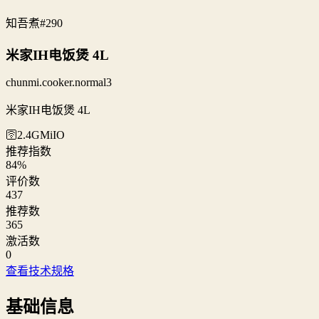
知吾煮
#290
米家IH电饭煲 4L
chunmi.cooker.normal3
米家IH电饭煲 4L
🛜2.4G
MiIO
推荐指数
84
%
评价数
437
推荐数
365
激活数
0
查看技术规格
基础信息