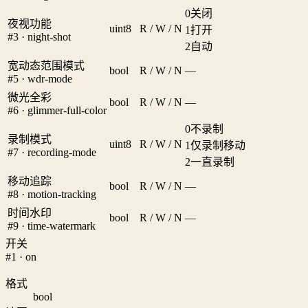
0
关闭
夜视功能
uint8
R / W / N
1
打开
#3 · night-shot
2
自动
宽动态范围模式
bool
R / W / N
—
#5 · wdr-mode
微光全彩
bool
R / W / N
—
#6 · glimmer-full-color
0
不录制
录制模式
uint8
R / W / N
1
仅录制移动
#7 · recording-mode
2
一直录制
移动追踪
bool
R / W / N
—
#8 · motion-tracking
时间水印
bool
R / W / N
—
#9 · time-watermark
开关
#1 · on
格式
bool