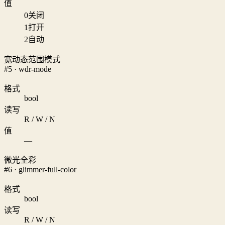
值
0
关闭
1
打开
2
自动
宽动态范围模式
#5 · wdr-mode
格式
bool
读写
R / W / N
值
—
微光全彩
#6 · glimmer-full-color
格式
bool
读写
R / W / N