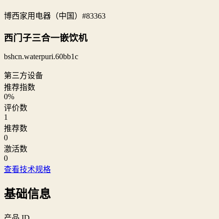
博西家用电器（中国）
#83363
西门子三合一嵌饮机
bshcn.waterpuri.60bb1c
第三方设备
推荐指数
0
%
评价数
1
推荐数
0
激活数
0
查看技术规格
基础信息
产品 ID