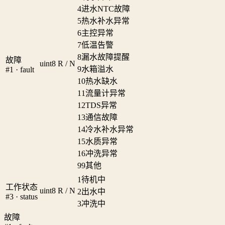
4
进水NTC故障
5
热水补水异常
6
主控异常
7
低温告警
8
漏水故障提醒
故障
uint8
R / N
9
水箱溢水
#1 · fault
10
热水缺水
11
流量计异常
12
TDS异常
13
通信故障
14
冷水补水异常
15
水质异常
16
冲洗异常
99
其他
1
待机中
工作状态
uint8
R / N
2
出水中
#3 · status
3
冲洗中
故障