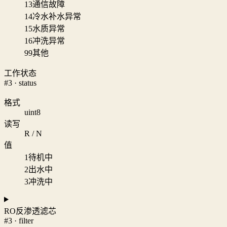
13
通信故障
14
冷水补水异常
15
水质异常
16
冲洗异常
99
其他
工作状态
#3 · status
格式
uint8
读写
R / N
值
1
待机中
2
出水中
3
冲洗中
RO反渗透滤芯
#3 · filter