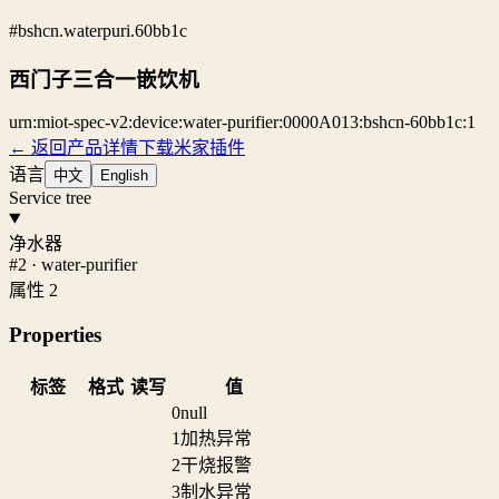
#bshcn.waterpuri.60bb1c
西门子三合一嵌饮机
urn:miot-spec-v2:device:water-purifier:0000A013:bshcn-60bb1c:1
← 返回产品详情
下载米家插件
语言
中文
English
Service tree
净水器
#2 · water-purifier
属性 2
Properties
标签
格式
读写
值
0
null
1
加热异常
2
干烧报警
3
制水异常