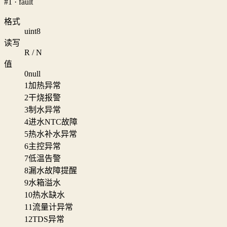
#1 · fault
格式
uint8
读写
R / N
值
0
null
1
加热异常
2
干烧报警
3
制水异常
4
进水NTC故障
5
热水补水异常
6
主控异常
7
低温告警
8
漏水故障提醒
9
水箱溢水
10
热水缺水
11
流量计异常
12
TDS异常