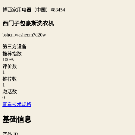
博西家用电器（中国）
#83454
西门子包豪斯洗衣机
bshcn.washer.m7d20w
第三方设备
推荐指数
100
%
评价数
1
推荐数
1
激活数
0
查看技术规格
基础信息
产品 ID