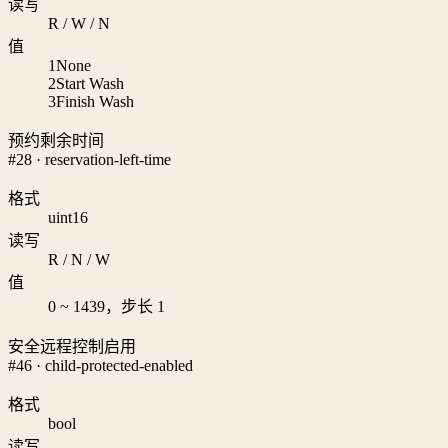
读写
R / W / N
值
1
None
2
Start Wash
3
Finish Wash
预约剩余时间
#28 · reservation-left-time
格式
uint16
读写
R / N / W
值
0 ~ 1439，步长 1
安全远程控制启用
#46 · child-protected-enabled
格式
bool
读写