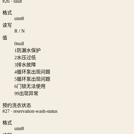
#26 · fault
格式
uint8
读写
R / N
值
0
null
1
防漏水保护
2
水压过低
3
排水故障
4
循环泵出现问题
5
循环泵出现问题
6
门锁无法使用
99
出现异常
预约洗衣状态
#27 · reservation-wash-status
格式
uint8