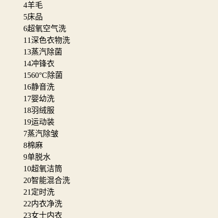
4
羊毛
5
床品
6
超氧空气洗
11
深色衣物洗
13
蒸汽除菌
14
冲锋衣
15
60°C除菌
16
静音洗
17
婴幼洗
18
羽绒服
19
运动装
7
蒸汽除皱
8
棉麻
9
单脱水
10
超氧洁筒
20
智能混合洗
21
定时洗
22
内衣净洗
23
女士内衣