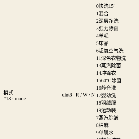
0
快洗15'
1
混合
2
深层净洗
3
强力除菌
4
羊毛
5
床品
6
超氧空气洗
11
深色衣物洗
13
蒸汽除菌
14
冲锋衣
15
60°C除菌
16
静音洗
模式
uint8
R / W / N
17
婴幼洗
#18 · mode
18
羽绒服
19
运动装
7
蒸汽除皱
8
棉麻
9
单脱水