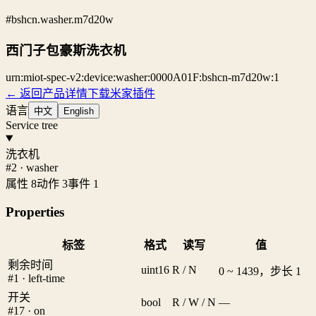
#bshcn.washer.m7d20w
西门子包豪斯洗衣机
urn:miot-spec-v2:device:washer:0000A01F:bshcn-m7d20w:1
← 返回产品详情
下载米家插件
语言
中文
English
Service tree
洗衣机
#2 · washer
属性 8
动作 3
事件 1
Properties
标签
格式
读写
值
剩余时间
uint16
R / N
0 ~ 1439，步长 1
#1 · left-time
开关
bool
R / W / N
—
#17 · on