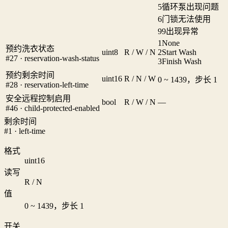
5
循环泵出现问题
6
门锁无法使用
99
出现异常
1
None
预约洗衣状态
uint8
R / W / N
2
Start Wash
#27 · reservation-wash-status
3
Finish Wash
预约剩余时间
uint16
R / N / W
0 ~ 1439，步长 1
#28 · reservation-left-time
安全远程控制启用
bool
R / W / N
—
#46 · child-protected-enabled
剩余时间
#1 · left-time
格式
uint16
读写
R / N
值
0 ~ 1439，步长 1
开关