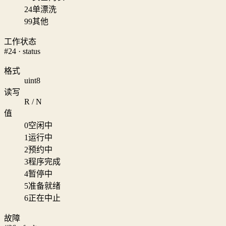
24
单漂洗
99
其他
工作状态
#24 · status
格式
uint8
读写
R / N
值
0
空闲中
1
运行中
2
预约中
3
程序完成
4
暂停中
5
准备就绪
6
正在中止
故障