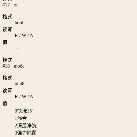
#17 · on
格式
bool
读写
R / W / N
值
—
模式
#18 · mode
格式
uint8
读写
R / W / N
值
0
快洗15'
1
混合
2
深层净洗
3
强力除菌