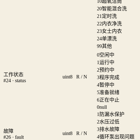
10
超氧洁筒
20
智能混合洗
21
定时洗
22
内衣净洗
23
女士内衣
24
单漂洗
99
其他
0
空闲中
1
运行中
2
预约中
工作状态
uint8
R / N
3
程序完成
#24 · status
4
暂停中
5
准备就绪
6
正在中止
0
null
1
防漏水保护
2
水压过低
3
排水故障
故障
uint8
R / N
4
循环泵出现问题
#26 · fault