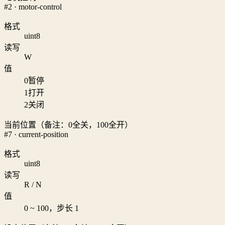
#2 · motor-control
格式
uint8
读写
W
值
0
暂停
1
打开
2
关闭
当前位置（备注：0全关，100全开）
#7 · current-position
格式
uint8
读写
R / N
值
0 ~ 100，步长 1