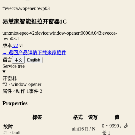
#evecca.wopener.bwp03
易慧家智能推拉开窗器1C
urn:miot-spec-v2:device:window-opener:0000A043:evecca-
bwp03:1
版本
v2
v1
← 返回产品详情
下载米家插件
语言
中文
English
Service tree
开窗器
#2 · window-opener
属性 4
动作 1
事件 2
Properties
标签
格式
读写
值
0 ~ 9999，步
故障
uint16
R / N
#1 · fault
长 1