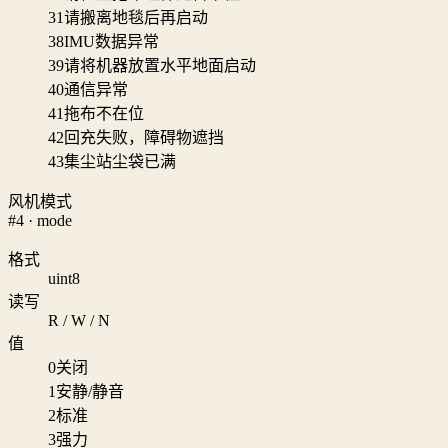
31
请搬离地毯后再启动
38
IMU数据异常
39
请将机器放置水平地面启动
40
通信异常
41
拖布不在位
42
回充失败，障碍物遮挡
43
集尘站尘袋已满
风机模式
#4 · mode
格式
uint8
读写
R / W / N
值
0
关闭
1
安静/静音
2
标准
3
强力