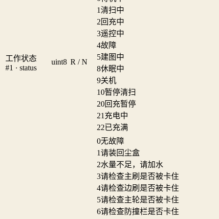
1
清扫中
2
回充中
3
遥控中
4
故障
5
建图中
工作状态
uint8
R / N
#1 · status
8
休眠中
9
关机
10
暂停清扫
20
回充暂停
21
充电中
22
已充满
0
无故障
1
请装回尘盒
2
水量不足，请加水
3
请检查主刷是否被卡住
4
请检查边刷是否被卡住
5
请检查主轮是否被卡住
6
请检查防撞栏是否卡住