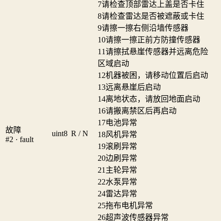
7
请检查顶部雷达上盖是否卡住
8
请检查雷达是否被遮蔽或卡住
9
请擦一擦右侧沿墙传感器
10
请擦一擦正前方防撞传感器
11
请擦拭悬崖传感器并远离危险
区域启动
12
机器被困，请移动位置后启动
13
远离悬崖后启动
14
离地状态，请放回地面启动
16
请搬离禁区后再启动
17
电池异常
故障
uint8
R / N
18
风机异常
#2 · fault
19
滚刷异常
20
边刷异常
21
主轮异常
22
水泵异常
24
雷达异常
25
拖布电机异常
26
超声波传感器异常