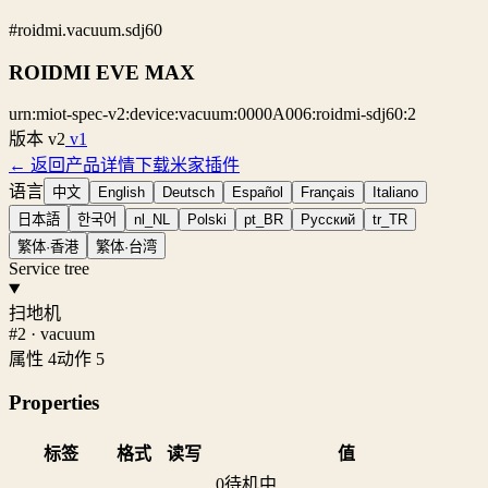
#roidmi.vacuum.sdj60
ROIDMI EVE MAX
urn:miot-spec-v2:device:vacuum:0000A006:roidmi-sdj60:2
版本
v2
v1
← 返回产品详情
下载米家插件
语言
中文
English
Deutsch
Español
Français
Italiano
日本語
한국어
nl_NL
Polski
pt_BR
Русский
tr_TR
繁体·香港
繁体·台湾
Service tree
扫地机
#2 · vacuum
属性 4
动作 5
Properties
标签
格式
读写
值
0
待机中