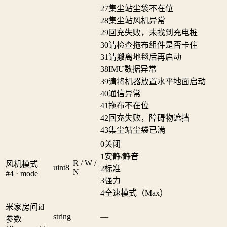
27
集尘站尘袋不在位
28
集尘站风机异常
29
回充失败，未找到充电桩
30
请检查拖布组件是否卡住
31
请搬离地毯后再启动
38
IMU数据异常
39
请将机器放置水平地面启动
40
通信异常
41
拖布不在位
42
回充失败，障碍物遮挡
43
集尘站尘袋已满
0
关闭
1
安静/静音
R / W /
风机模式
uint8
2
标准
N
#4 · mode
3
强力
4
全速模式（Max）
米家房间id
string
—
参数