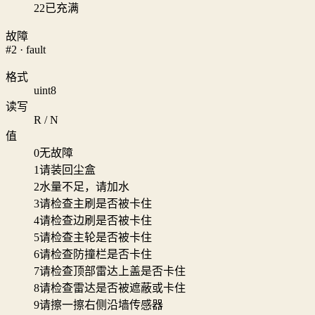
22
已充满
故障
#2 · fault
格式
uint8
读写
R / N
值
0
无故障
1
请装回尘盒
2
水量不足，请加水
3
请检查主刷是否被卡住
4
请检查边刷是否被卡住
5
请检查主轮是否被卡住
6
请检查防撞栏是否卡住
7
请检查顶部雷达上盖是否卡住
8
请检查雷达是否被遮蔽或卡住
9
请擦一擦右侧沿墙传感器