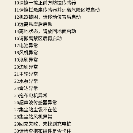
10
请擦一擦正前方防撞传感器
11
请擦拭悬崖传感器并远离危险区域启动
12
机器被困，请移动位置后启动
13
远离悬崖后启动
14
离地状态，请放回地面启动
16
请搬离禁区后再启动
17
电池异常
18
风机异常
19
滚刷异常
20
边刷异常
21
主轮异常
22
水泵异常
24
雷达异常
25
拖布电机异常
26
超声波传感器异常
27
集尘站尘袋不在位
28
集尘站风机异常
29
回充失败，未找到充电桩
30
请检查拖布组件是否卡住