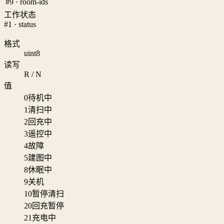
#9 · room-ids
工作状态
#1 · status
格式
uint8
读写
R / N
值
0
待机中
1
清扫中
2
回充中
3
遥控中
4
故障
5
建图中
8
休眠中
9
关机
10
暂停清扫
20
回充暂停
21
充电中