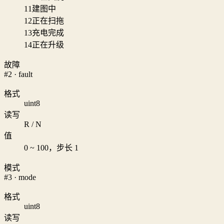
11
建图中
12
正在扫拖
13
充电完成
14
正在升级
故障
#2 · fault
格式
uint8
读写
R / N
值
0 ~ 100，步长 1
模式
#3 · mode
格式
uint8
读写