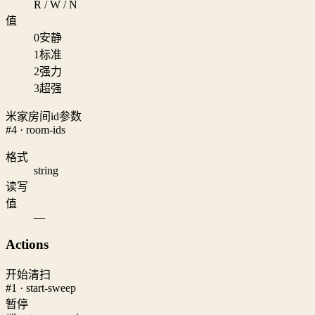
R / W / N
值
0
安静
1
标准
2
强力
3
超强
米家房间id参数
#4 · room-ids
格式
string
读写
值
—
Actions
开始清扫
#1 · start-sweep
暂停