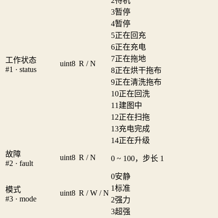
2
待机
3
暂停
4
暂停
5
正在回充
6
正在充电
7
正在拖地
工作状态
uint8
R / N
#1 · status
8
正在烘干拖布
9
正在清洗拖布
10
正在回洗
11
建图中
12
正在扫拖
13
充电完成
14
正在升级
故障
uint8
R / N
0 ~ 100，步长 1
#2 · fault
0
安静
1
标准
模式
uint8
R / W / N
#3 · mode
2
强力
3
超强