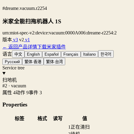
#dreame.vacuum.r2254
米家全能扫拖机器人 1S
urn:miot-spec-v2:device:vacuum:0000A006:dreame-r2254:2
版本
v3
v2
v1
← 返回产品详情
下载米家插件
语言
中文
English
Español
Français
Italiano
한국어
Русский
繁体·香港
繁体·台湾
Service tree
扫地机
#2 · vacuum
属性 4
动作 9
事件 3
Properties
标签
格式
读写
值
1
正在清扫