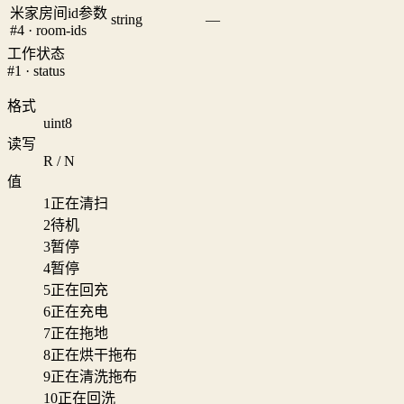
米家房间id参数
string
—
#4 · room-ids
工作状态
#1 · status
格式
uint8
读写
R / N
值
1
正在清扫
2
待机
3
暂停
4
暂停
5
正在回充
6
正在充电
7
正在拖地
8
正在烘干拖布
9
正在清洗拖布
10
正在回洗