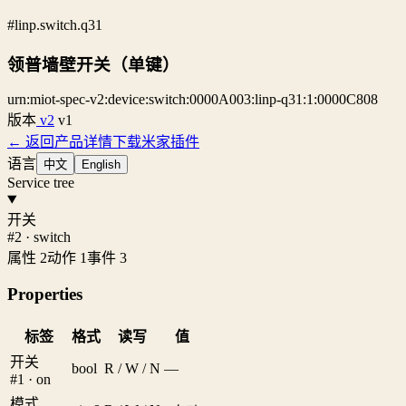
#linp.switch.q31
领普墙壁开关（单键）
urn:miot-spec-v2:device:switch:0000A003:linp-q31:1:0000C808
版本
v2
v1
← 返回产品详情
下载米家插件
语言
中文
English
Service tree
开关
#2 · switch
属性 2
动作 1
事件 3
Properties
标签
格式
读写
值
开关
bool
R / W / N
—
#1 · on
模式