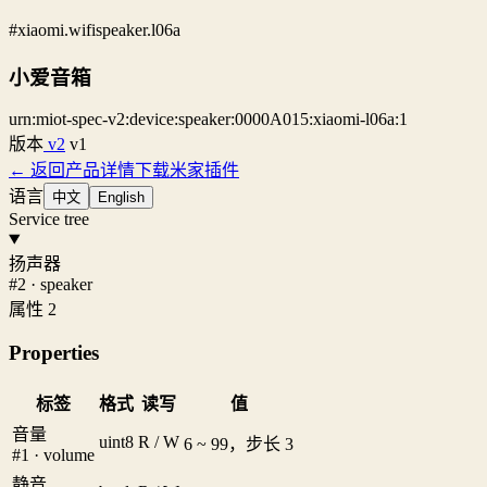
#xiaomi.wifispeaker.l06a
小爱音箱
urn:miot-spec-v2:device:speaker:0000A015:xiaomi-l06a:1
版本
v2
v1
← 返回产品详情
下载米家插件
语言
中文
English
Service tree
扬声器
#2 · speaker
属性 2
Properties
标签
格式
读写
值
音量
uint8
R / W
6 ~ 99，步长 3
#1 · volume
静音