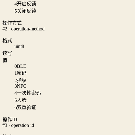
4
开启反锁
5
关闭反锁
操作方式
#2 · operation-method
格式
uint8
读写
值
0
BLE
1
密码
2
指纹
3
NFC
4
一次性密码
5
人脸
6
双重验证
操作ID
#3 · operation-id