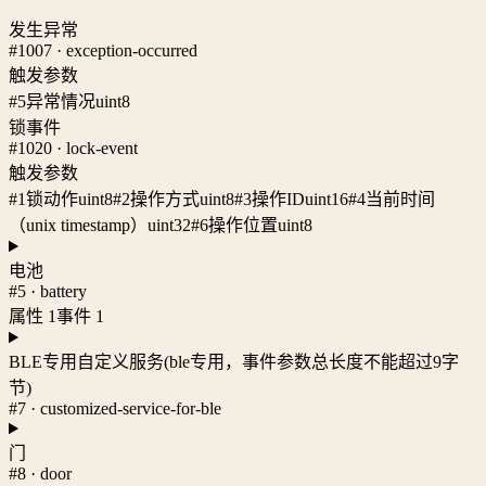
发生异常
#1007 · exception-occurred
触发参数
#5
异常情况
uint8
锁事件
#1020 · lock-event
触发参数
#1
锁动作
uint8
#2
操作方式
uint8
#3
操作ID
uint16
#4
当前时间
（unix timestamp）
uint32
#6
操作位置
uint8
电池
#5 · battery
属性 1
事件 1
BLE专用自定义服务(ble专用，事件参数总长度不能超过9字
节)
#7 · customized-service-for-ble
门
#8 · door