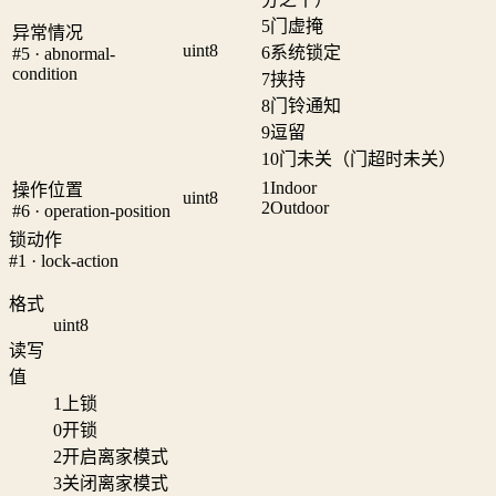
5
门虚掩
异常情况
uint8
6
系统锁定
#5 · abnormal-
condition
7
挟持
8
门铃通知
9
逗留
10
门未关（门超时未关）
1
Indoor
操作位置
uint8
2
Outdoor
#6 · operation-position
锁动作
#1 · lock-action
格式
uint8
读写
值
1
上锁
0
开锁
2
开启离家模式
3
关闭离家模式