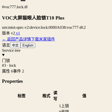
#voc777.lock.t8
VOC大屏猫眼人脸锁T10 Plus
urn:miot-spec-v2:device:lock:0000A038:voc777-t8:2
版本
v2
v1
← 返回产品详情
下载米家插件
语言
中文
English
Service tree
门锁
#3 · lock
属性 6
事件 2
Properties
读
标签
格式
值
写
1
上锁
0
开锁