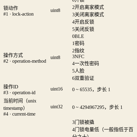
2
开启离家模式
锁动作
uint8
#1 · lock-action
3
关闭离家模式
4
开启反锁
5
关闭反锁
0
BLE
1
密码
2
指纹
操作方式
3
NFC
uint8
#2 · operation-method
4
一次性密码
5
人脸
6
双重验证
操作ID
uint16
0 ~ 65535，步长 1
#3 · operation-id
当前时间（unix
uint32
0 ~ 4294967295，步长 1
timestamp）
#4 · current-time
3
门锁被撬
4
门锁电量低（一般指低于百
分之十）