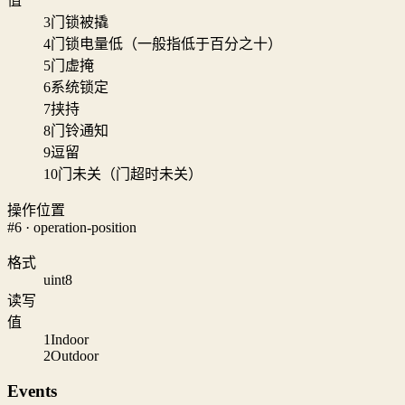
值
3
门锁被撬
4
门锁电量低（一般指低于百分之十）
5
门虚掩
6
系统锁定
7
挟持
8
门铃通知
9
逗留
10
门未关（门超时未关）
操作位置
#6 · operation-position
格式
uint8
读写
值
1
Indoor
2
Outdoor
Events