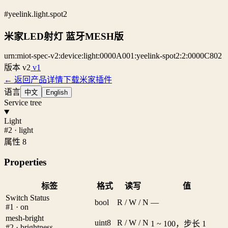
#yeelink.light.spot2
米家LED射灯 蓝牙MESH版
urn:miot-spec-v2:device:light:0000A001:yeelink-spot2:2:0000C802
版本
v2
v1
← 返回产品详情
下载米家插件
语言
中文
English
Service tree
Light
#2 · light
属性 8
Properties
标签
格式
读写
值
Switch Status
bool
R / W / N
—
#1 · on
mesh-bright
uint8
R / W / N
1 ~ 100，步长 1
#2 · brightness