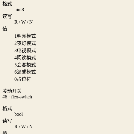
格式
uint8
读写
R / W / N
值
1
明亮模式
2
夜灯模式
3
电视模式
4
阅读模式
5
会客模式
6
温馨模式
0
占位符
凌动开关
#6 · flex-switch
格式
bool
读写
R / W / N
值