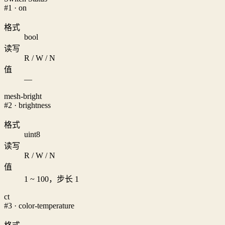
#1 · on
格式
bool
读写
R / W / N
值
—
mesh-bright
#2 · brightness
格式
uint8
读写
R / W / N
值
1 ~ 100，步长 1
ct
#3 · color-temperature