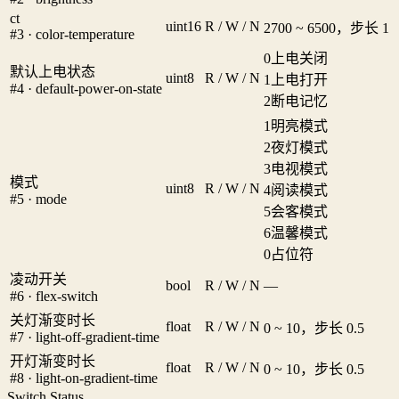
ct
uint16
R / W / N
2700 ~ 6500，步长 1
#3 · color-temperature
0
上电关闭
默认上电状态
uint8
R / W / N
1
上电打开
#4 · default-power-on-state
2
断电记忆
1
明亮模式
2
夜灯模式
3
电视模式
模式
uint8
R / W / N
4
阅读模式
#5 · mode
5
会客模式
6
温馨模式
0
占位符
凌动开关
bool
R / W / N
—
#6 · flex-switch
关灯渐变时长
float
R / W / N
0 ~ 10，步长 0.5
#7 · light-off-gradient-time
开灯渐变时长
float
R / W / N
0 ~ 10，步长 0.5
#8 · light-on-gradient-time
Switch Status