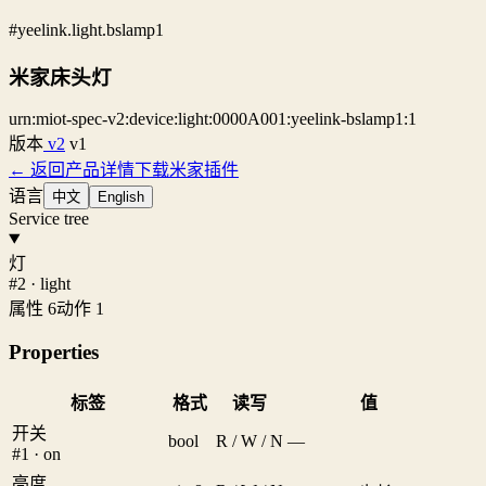
#yeelink.light.bslamp1
米家床头灯
urn:miot-spec-v2:device:light:0000A001:yeelink-bslamp1:1
版本
v2
v1
← 返回产品详情
下载米家插件
语言
中文
English
Service tree
灯
#2 · light
属性 6
动作 1
Properties
标签
格式
读写
值
开关
bool
R / W / N
—
#1 · on
亮度