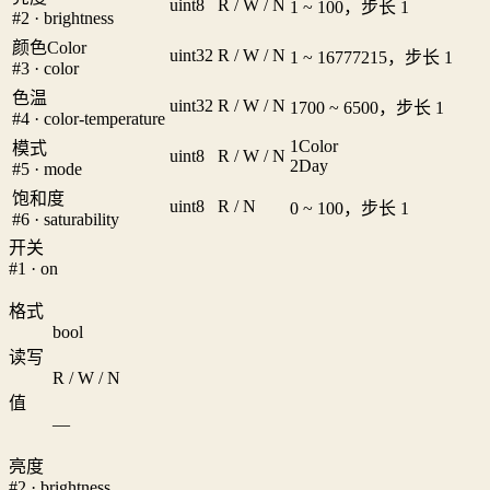
uint8
R / W / N
1 ~ 100，步长 1
#2 · brightness
颜色Color
uint32
R / W / N
1 ~ 16777215，步长 1
#3 · color
色温
uint32
R / W / N
1700 ~ 6500，步长 1
#4 · color-temperature
1
Color
模式
uint8
R / W / N
2
Day
#5 · mode
饱和度
uint8
R / N
0 ~ 100，步长 1
#6 · saturability
开关
#1 · on
格式
bool
读写
R / W / N
值
—
亮度
#2 · brightness