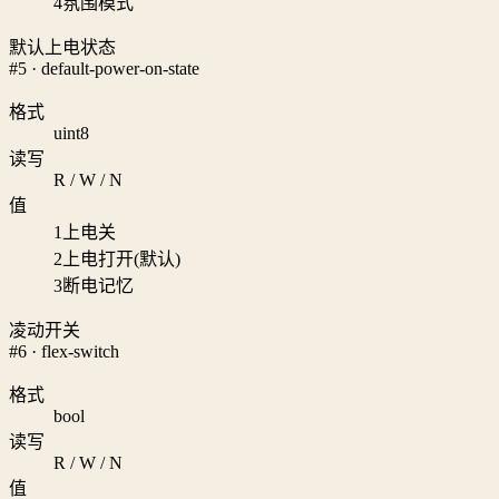
4
氛围模式
默认上电状态
#5 · default-power-on-state
格式
uint8
读写
R / W / N
值
1
上电关
2
上电打开(默认)
3
断电记忆
凌动开关
#6 · flex-switch
格式
bool
读写
R / W / N
值