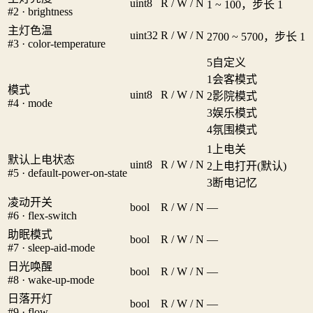
uint8
R / W / N
1 ~ 100，步长 1
#2 · brightness
主灯色温
uint32
R / W / N
2700 ~ 5700，步长 1
#3 · color-temperature
5
自定义
1
会客模式
模式
uint8
R / W / N
2
影院模式
#4 · mode
3
娱乐模式
4
氛围模式
1
上电关
默认上电状态
uint8
R / W / N
2
上电打开(默认)
#5 · default-power-on-state
3
断电记忆
凌动开关
bool
R / W / N
—
#6 · flex-switch
助眠模式
bool
R / W / N
—
#7 · sleep-aid-mode
日光唤醒
bool
R / W / N
—
#8 · wake-up-mode
日落开灯
bool
R / W / N
—
#9 · flow