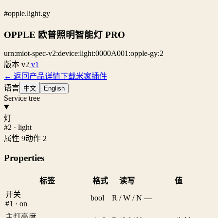
#opple.light.gy
OPPLE 欧普照明智能灯 PRO
urn:miot-spec-v2:device:light:0000A001:opple-gy:2
版本
v2
v1
← 返回产品详情
下载米家插件
语言
中文
English
Service tree
灯
#2 · light
属性 9
动作 2
Properties
标签
格式
读写
值
开关
bool
R / W / N
—
#1 · on
主灯亮度