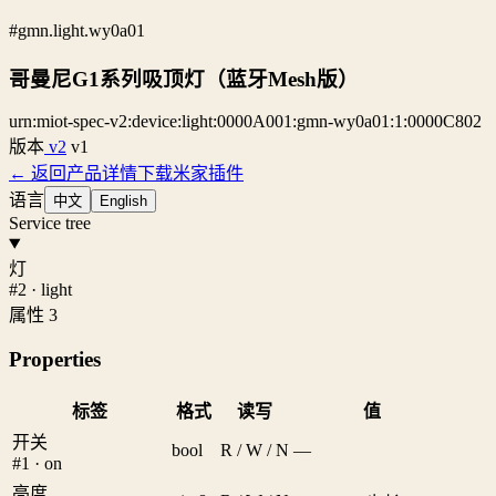
#gmn.light.wy0a01
哥曼尼G1系列吸顶灯（蓝牙Mesh版）
urn:miot-spec-v2:device:light:0000A001:gmn-wy0a01:1:0000C802
版本
v2
v1
← 返回产品详情
下载米家插件
语言
中文
English
Service tree
灯
#2 · light
属性 3
Properties
标签
格式
读写
值
开关
bool
R / W / N
—
#1 · on
亮度