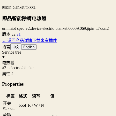
#jipin.blanket.tt7xxa
即品智能除螨电热毯
urn:miot-spec-v2:device:electric-blanket:0000A069:jipin-tt7xxa:2
版本
v2
v1
← 返回产品详情
下载米家插件
语言
中文
English
Service tree
电热毯
#2 · electric-blanket
属性 2
Properties
标签
格式
读写
值
开关
bool
R / W / N
—
#1 · on
故障