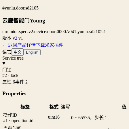
#yunlu.door.sd2105
云鹿智能门Young
urn:miot-spec-v2:device:door:0000A041:yunlu-sd2105:1
版本
v2
v1
← 返回产品详情
下载米家插件
语言
中文
English
Service tree
门锁
#2 · lock
属性 6
事件 2
Properties
标签
格式
读写
值
操作ID
uint16
0 ~ 65535，步长 1
#1 · operation-id
当前时间