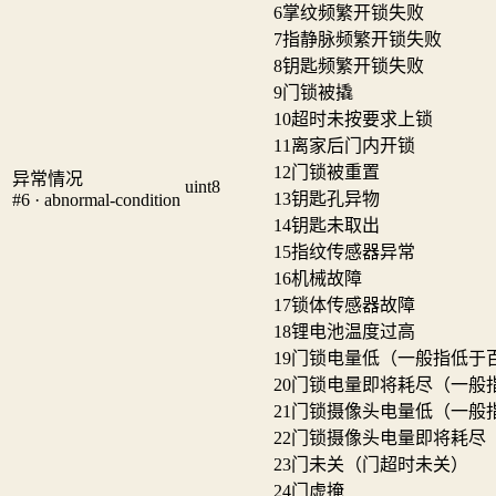
6
掌纹频繁开锁失败
7
指静脉频繁开锁失败
8
钥匙频繁开锁失败
9
门锁被撬
10
超时未按要求上锁
11
离家后门内开锁
12
门锁被重置
异常情况
uint8
13
钥匙孔异物
#6 · abnormal-condition
14
钥匙未取出
15
指纹传感器异常
16
机械故障
17
锁体传感器故障
18
锂电池温度过高
19
门锁电量低（一般指低于
20
门锁电量即将耗尽（一般
21
门锁摄像头电量低（一般
22
门锁摄像头电量即将耗尽
23
门未关（门超时未关）
24
门虚掩