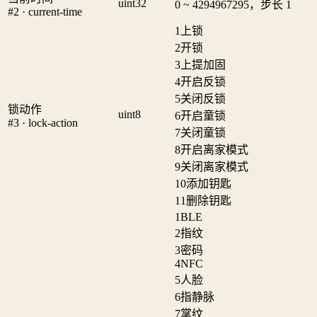
uint32
0 ~ 4294967295，步长 1
#2 · current-time
1
上锁
2
开锁
3
上提加固
4
开启反锁
5
关闭反锁
锁动作
uint8
6
开启童锁
#3 · lock-action
7
关闭童锁
8
开启离家模式
9
关闭离家模式
10
添加钥匙
11
删除钥匙
1
BLE
2
指纹
3
密码
4
NFC
5
人脸
6
指静脉
7
掌纹