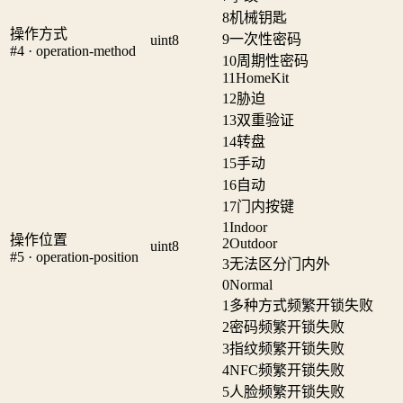
8
机械钥匙
操作方式
9
一次性密码
uint8
#4 · operation-method
10
周期性密码
11
HomeKit
12
胁迫
13
双重验证
14
转盘
15
手动
16
自动
17
门内按键
1
Indoor
操作位置
2
Outdoor
uint8
#5 · operation-position
3
无法区分门内外
0
Normal
1
多种方式频繁开锁失败
2
密码频繁开锁失败
3
指纹频繁开锁失败
4
NFC频繁开锁失败
5
人脸频繁开锁失败