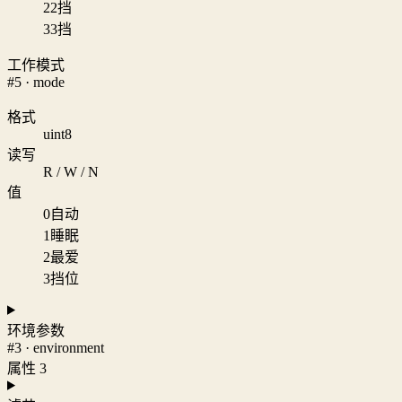
2
2挡
3
3挡
工作模式
#5 · mode
格式
uint8
读写
R / W / N
值
0
自动
1
睡眠
2
最爱
3
挡位
环境参数
#3 · environment
属性 3