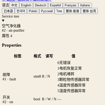
语言
中文
English
Deutsch
Español
Français
Italiano
日本語
한국어
Polski
Русский
ไทย
繁体·香港
繁体·台湾
Service tree
空气净化器
#2 · air-purifier
属性 4
Properties
标签
格式
读写
值
0
无错误
1
电机恢复正常
2
电机堵转
故障
uint8
R / N
#1 · fault
3
颗粒物传感器异常
4
温度传感器异常
5
湿度传感器异常
开关
bool
R / W / N
—
#2 · on