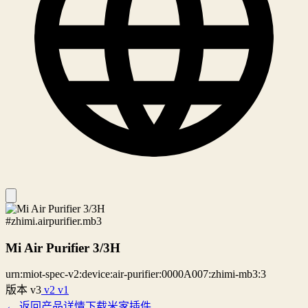
#zhimi.airpurifier.mb3
Mi Air Purifier 3/3H
urn:miot-spec-v2:device:air-purifier:0000A007:zhimi-mb3:3
版本
v3
v2
v1
← 返回产品详情
下载米家插件