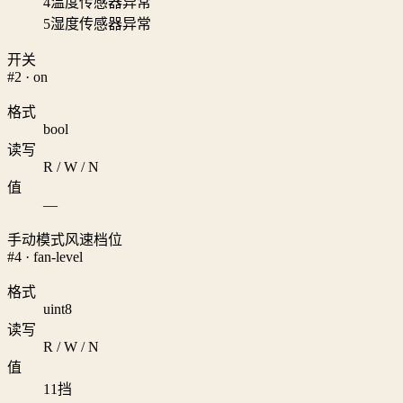
4
温度传感器异常
5
湿度传感器异常
开关
#2 · on
格式
bool
读写
R / W / N
值
—
手动模式风速档位
#4 · fan-level
格式
uint8
读写
R / W / N
值
1
1挡