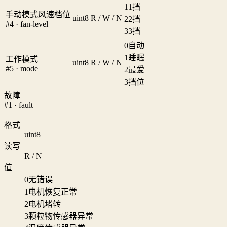
1
1挡
手动模式风速档位
uint8
R / W / N
2
2挡
#4 · fan-level
3
3挡
0
自动
1
睡眠
工作模式
uint8
R / W / N
#5 · mode
2
最爱
3
挡位
故障
#1 · fault
格式
uint8
读写
R / N
值
0
无错误
1
电机恢复正常
2
电机堵转
3
颗粒物传感器异常