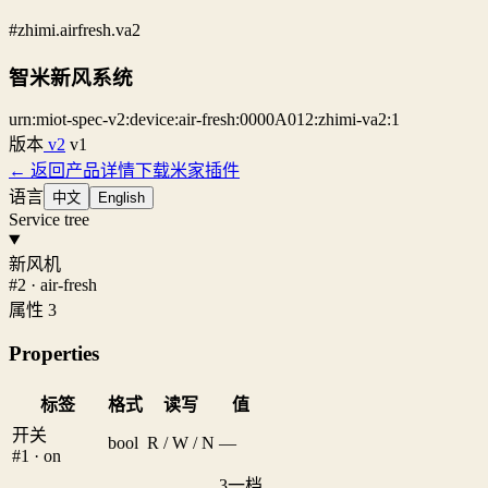
#zhimi.airfresh.va2
智米新风系统
urn:miot-spec-v2:device:air-fresh:0000A012:zhimi-va2:1
版本
v2
v1
← 返回产品详情
下载米家插件
语言
中文
English
Service tree
新风机
#2 · air-fresh
属性 3
Properties
标签
格式
读写
值
开关
bool
R / W / N
—
#1 · on
3
一档