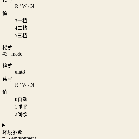
读写
R / W / N
值
3
一档
4
二档
5
三档
模式
#3 · mode
格式
uint8
读写
R / W / N
值
0
自动
1
睡眠
2
间歇
环境参数
#3 · environment