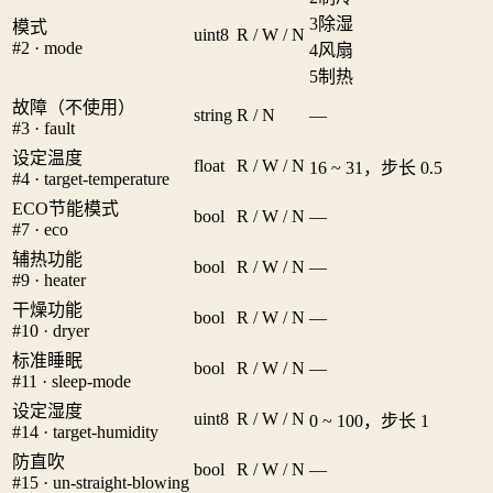
3
除湿
模式
uint8
R / W / N
#2 · mode
4
风扇
5
制热
故障（不使用）
string
R / N
—
#3 · fault
设定温度
float
R / W / N
16 ~ 31，步长 0.5
#4 · target-temperature
ECO节能模式
bool
R / W / N
—
#7 · eco
辅热功能
bool
R / W / N
—
#9 · heater
干燥功能
bool
R / W / N
—
#10 · dryer
标准睡眠
bool
R / W / N
—
#11 · sleep-mode
设定湿度
uint8
R / W / N
0 ~ 100，步长 1
#14 · target-humidity
防直吹
bool
R / W / N
—
#15 · un-straight-blowing