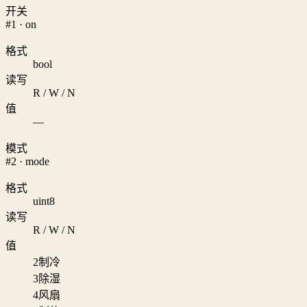
开关
#1 · on
格式
bool
读写
R / W / N
值
—
模式
#2 · mode
格式
uint8
读写
R / W / N
值
2
制冷
3
除湿
4
风扇