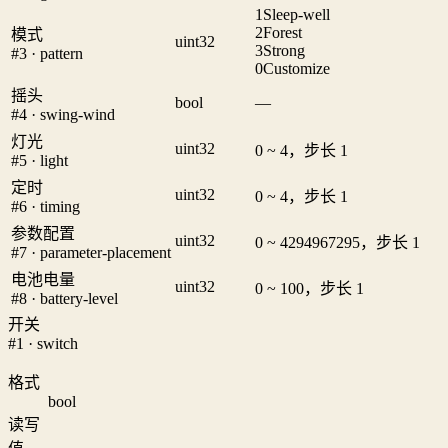
1
Sleep-well
2
Forest
模式
uint32
3
Strong
#3 · pattern
0
Customize
摇头
bool
—
#4 · swing-wind
灯光
uint32
0 ~ 4，步长 1
#5 · light
定时
uint32
0 ~ 4，步长 1
#6 · timing
参数配置
uint32
0 ~ 4294967295，步长 1
#7 · parameter-placement
电池电量
uint32
0 ~ 100，步长 1
#8 · battery-level
开关
#1 · switch
格式
bool
读写