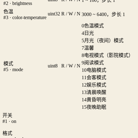
1 ~ 100，步长 1
#2 · brightness
色温
uint32
R / W / N
3000 ~ 6400，步长 1
#3 · color-temperature
0
色温模式
4
日光
5
月光（夜间）模式
7
温馨
8
电视模式（影院模式）
9
阅读模式
模式
uint8
R / W / N
#5 · mode
10
电脑模式
11
会客模式
12
娱乐模式
13
清晨唤醒
14
黄昏明亮
15
夜晚助眠
开关
#1 · on
格式