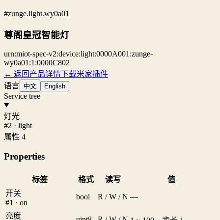
#zunge.light.wy0a01
尊阁皇冠智能灯
urn:miot-spec-v2:device:light:0000A001:zunge-
wy0a01:1:0000C802
← 返回产品详情
下载米家插件
语言
中文
English
Service tree
灯光
#2 · light
属性 4
Properties
标签
格式
读写
值
开关
bool
R / W / N
—
#1 · on
亮度
uint8
R / W / N