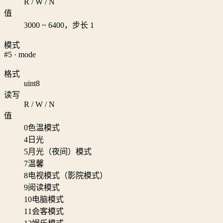
R / W / N
值
3000 ~ 6400，步长 1
模式
#5 · mode
格式
uint8
读写
R / W / N
值
0
色温模式
4
日光
5
月光（夜间）模式
7
温馨
8
电视模式（影院模式）
9
阅读模式
10
电脑模式
11
会客模式