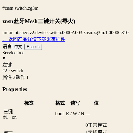
#znsn.switch.zg3m
znsn蓝牙Mesh三键开关(零火)
urn:miot-spec-v2:device:switch:0000A003:znsn-zg3m:1:0000C810
← 返回产品详情
下载米家插件
语言
中文
English
Service tree
左键
#2 · switch
属性 3
动作 1
Properties
标签
格式
读写
值
左键
bool
R / W / N
—
#1 · on
0
正常模式
1
无线模式