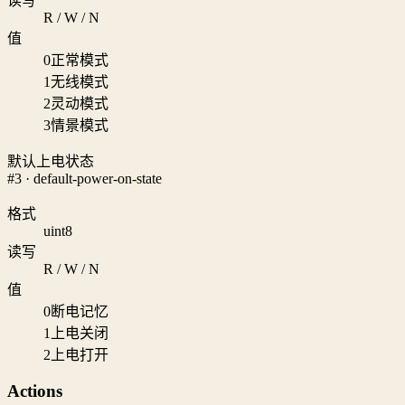
读写
R / W / N
值
0
正常模式
1
无线模式
2
灵动模式
3
情景模式
默认上电状态
#3 · default-power-on-state
格式
uint8
读写
R / W / N
值
0
断电记忆
1
上电关闭
2
上电打开
Actions