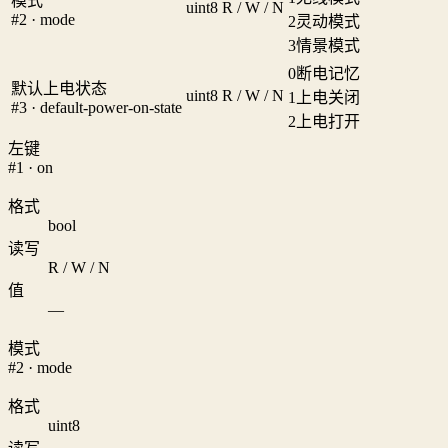
模式
uint8
R / W / N
#2 · mode
2
灵动模式
3
情景模式
0
断电记忆
默认上电状态
uint8
R / W / N
1
上电关闭
#3 · default-power-on-state
2
上电打开
左键
#1 · on
格式
bool
读写
R / W / N
值
—
模式
#2 · mode
格式
uint8