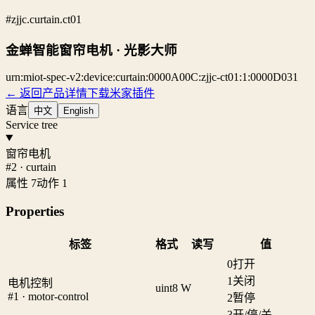
#zjjc.curtain.ct01
金蝉智能窗帘电机 · 光影大师
urn:miot-spec-v2:device:curtain:0000A00C:zjjc-ct01:1:0000D031
← 返回产品详情
下载米家插件
语言
中文
English
Service tree
窗帘电机
#2 · curtain
属性 7
动作 1
Properties
标签
格式
读写
值
0
打开
1
关闭
电机控制
uint8
W
#1 · motor-control
2
暂停
3
开/停/关