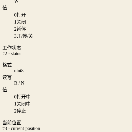
W
值
0
打开
1
关闭
2
暂停
3
开/停/关
工作状态
#2 · status
格式
uint8
读写
R / N
值
0
打开中
1
关闭中
2
停止
当前位置
#3 · current-position