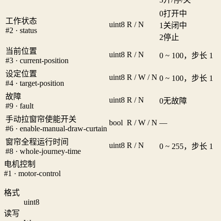
0
打开中
工作状态
uint8
R / N
1
关闭中
#2 · status
2
停止
当前位置
uint8
R / N
0 ~ 100，步长 1
#3 · current-position
设定位置
uint8
R / W / N
0 ~ 100，步长 1
#4 · target-position
故障
uint8
R / N
0
无故障
#9 · fault
手动拉窗帘使能开关
bool
R / W / N
—
#6 · enable-manual-draw-curtain
窗帘全程运行时间
uint8
R / N
0 ~ 255，步长 1
#8 · whole-journey-time
电机控制
#1 · motor-control
格式
uint8
读写