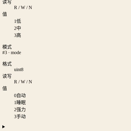
读写
R / W / N
值
1
低
2
中
3
高
模式
#3 · mode
格式
uint8
读写
R / W / N
值
0
自动
1
睡眠
2
强力
3
手动