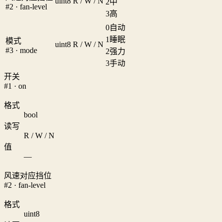
uint8
R / W / N
2
中
#2 · fan-level
3
高
0
自动
1
睡眠
模式
uint8
R / W / N
#3 · mode
2
强力
3
手动
开关
#1 · on
格式
bool
读写
R / W / N
值
—
风速对应挡位
#2 · fan-level
格式
uint8